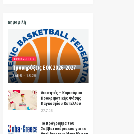
Δημοφιλή
ΠΡΟΚΥΡΗΞΕΙΣ
Προκηρύξεις ΕΟΚ 2026-2027
ΣΔΚΘ
-
1.8.26
Διαιτητές – Κομισάριοι
Προκριματικής Φάσης
Παγκοσμίου Κυπέλλου
27.7.26
Το πρόγραμμα του
Σαββατοκύριακου για το