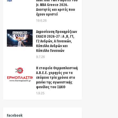
final four των Playoffs του
Jr. NBA Greece 2026.
Διαιτητές και κριτές που
έχουν οριστεί
19.6.26
Δημοσίευση Προκηρύξεων
ΕΚΑΣΘ 2026-27 : Α ,Β, Γ1,
Γ2 Ανδρών, Α Γυναικών,
Κύπελλο Ανδρών και
Κύπελλο Γυναικών
9.7.26
Η εταιρεία Θερμοπλαστική
Α.Β.Ε.Ε. χορηγός για τα
επόμενα τρία χρόνια στo
μανίκι της αγωνιστικής
φανέλας του ΣΔΚΘ
1.9.25
Facebook