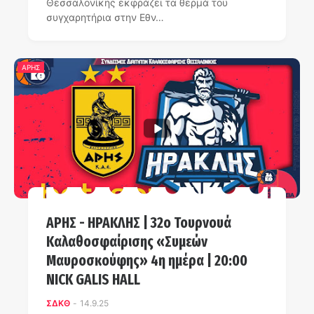
Θεσσαλονίκης εκφράζει τα θερμά του
συγχαρητήρια στην Εθν…
ΑΡΗΣ
ΑΡΗΣ - ΗΡΑΚΛΗΣ | 32ο Τουρνουά
Καλαθοσφαίρισης «Συμεών
Μαυροσκούφης» 4η ημέρα | 20:00
NICK GALIS HALL
ΣΔΚΘ
-
14.9.25