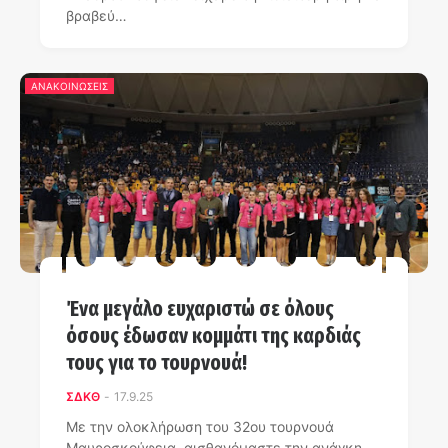
βραβεύ…
ΑΝΑΚΟΙΝΩΣΕΙΣ
Ένα μεγάλο ευχαριστώ σε όλους
όσους έδωσαν κομμάτι της καρδιάς
τους για το τουρνουά!
ΣΔΚΘ
-
17.9.25
Με την ολοκλήρωση του 32ου τουρνουά
Μαυροσκούφεια, αισθανόμαστε την ανάγκη