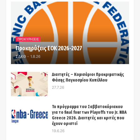
ΠΡΟΚΥΡΗΞΕΙΣ
Προκηρύξεις ΕΟΚ 2026-2027
ΣΔΚΘ
-
1.8.26
Διαιτητές – Κομισάριοι Προκριματικής
Φάσης Παγκοσμίου Κυπέλλου
27.7.26
Το πρόγραμμα του Σαββατοκύριακου
για το final four των Playoffs του Jr. NBA
Greece 2026. Διαιτητές και κριτές που
έχουν οριστεί
19.6.26