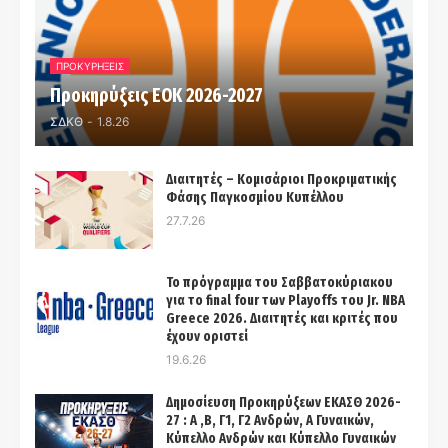
ΠΡΟΚΥΡΗΞΕΙΣ
Προκηρύξεις ΕΟΚ 2026-2027
ΣΔΚΘ
-
1.8.26
Διαιτητές – Κομισάριοι Προκριματικής
Φάσης Παγκοσμίου Κυπέλλου
27.7.26
Το πρόγραμμα του Σαββατοκύριακου
για το final four των Playoffs του Jr. NBA
Greece 2026. Διαιτητές και κριτές που
έχουν οριστεί
19.6.26
Δημοσίευση Προκηρύξεων ΕΚΑΣΘ 2026-
27 : Α ,Β, Γ1, Γ2 Ανδρών, Α Γυναικών,
Κύπελλο Ανδρών και Κύπελλο Γυναικών