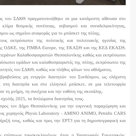
 του ΣΔΚΘ πραγματοποιήθηκε σε μια κατάμεστη αίθουσα στο
κλίμα θεσμικής συνέπειας, σεβασμού και συναδελφικότητας,
σμου ως σημείου αναφοράς για το μπάσκετ της πόλης.
υς εκπρόσωποι της πολιτικής και πολιτειακής ηγεσίας της
της ΟΔΚΕ, της FIMBA Europe, της ΕΚΑΣΘ και της ΚΕΔ ΕΚΑΣΘ,
ετεράνων Καλαθοσφαιριστών Θεσσαλονίκης καθώς και εκπρόσωποι
ρόσωποι ομάδων και καλαθοσφαιριστές της πόλης, εκπρόσωποι της
αιτητές του ΣΔΚΘ, καθώς και πλήθος φίλων του αθλήματος.
 βραβεύσεις μη ενεργών διαιτητών του Συνδέσμου, ως ελάχιστη
 στη διαιτησία και στο ελληνικό μπάσκετ, σε μια τελετουργία
σε τη μνήμη, τη συνέχεια και την ευθύνη της σκυτάλης.
σχολής 2025, τα διπλώματα διαιτησίας τους.
 προς τον Δήμο Θεσσαλονίκης για την ευγενική παραχώρηση και
τους χορηγούς Physis Laboratory - AMINO ANIMO, Petridis CARS
ήριξή τους, καθώς και προς την ΕΡΤ3 για τη δημοσιογραφική και
ων επίσημων προσκεκλημένων, ήταν ο Υφυπουργός Εσωτερικών,