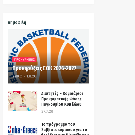
Δημοφιλή
ΠΡΟΚΥΡΗΞΕΙΣ
Προκηρύξεις ΕΟΚ 2026-2027
ΣΔΚΘ
-
1.8.26
Διαιτητές – Κομισάριοι
Προκριματικής Φάσης
Παγκοσμίου Κυπέλλου
27.7.26
Το πρόγραμμα του
Σαββατοκύριακου για το