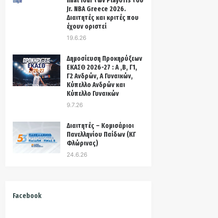
final four των Playoffs του
Jr. NBA Greece 2026.
Διαιτητές και κριτές που
έχουν οριστεί
19.6.26
Δημοσίευση Προκηρύξεων
ΕΚΑΣΘ 2026-27 : Α ,Β, Γ1,
Γ2 Ανδρών, Α Γυναικών,
Κύπελλο Ανδρών και
Κύπελλο Γυναικών
9.7.26
Διαιτητές – Κομισάριοι
Πανελληνίου Παίδων (ΚΓ
Φλώρινας)
24.6.26
Facebook