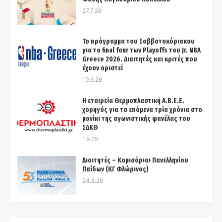
27.7.26
Το πρόγραμμα του Σαββατοκύριακου
για το final four των Playoffs του Jr. NBA
Greece 2026. Διαιτητές και κριτές που
έχουν οριστεί
19.6.26
Η εταιρεία Θερμοπλαστική Α.Β.Ε.Ε.
χορηγός για τα επόμενα τρία χρόνια στo
μανίκι της αγωνιστικής φανέλας του
ΣΔΚΘ
1.9.25
Διαιτητές – Κομισάριοι Πανελληνίου
Παίδων (ΚΓ Φλώρινας)
24.6.26