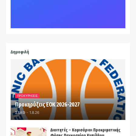
Δημοφιλή
ΠΡΟΚΥΡΗΞΕΙΣ
Προκηρύξεις ΕΟΚ 2026-2027
ΣΔΚΘ
-
1.8.26
Διαιτητές – Κομισάριοι Προκριματικής
Φάσης Παγκοσμίου Κυπέλλου