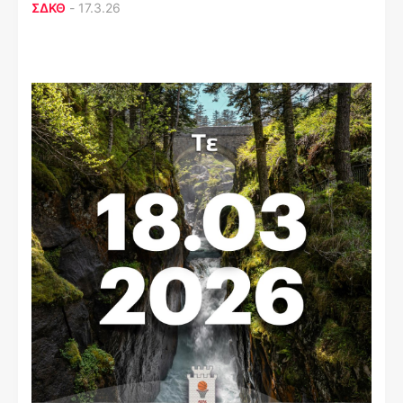
ΣΔΚΘ
-
17.3.26