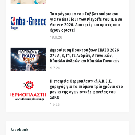
Το πρόγραμμα του Σαββατοκύριακου
για το final four των Playoffs του Jr. NBA
Greece 2026. Διαιτητές και κριτές που
έχουν οριστεί
19.6.26
Δημοσίευση Προκηρύξεων ΕΚΑΣΘ 2026-
27 : Α ,Β, Γ1, Γ2 Ανδρών, Α Γυναικών,
Κύπελλο Ανδρών και Κύπελλο Γυναικών
9.7.26
Η εταιρεία Θερμοπλαστική Α.Β.Ε.Ε.
χορηγός για τα επόμενα τρία χρόνια στo
μανίκι της αγωνιστικής φανέλας του
ΣΔΚΘ
1.9.25
Facebook